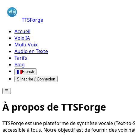
TTSForge
Accueil
Voix IA
Multi-Voix
Audio en Texte
Tarifs
Blog
French
S’inscrire / Connexion
☰
À propos de TTSForge
TTSForge est une plateforme de synthèse vocale (Text-to-S
accessible à tous. Notre objectif est de fournir des voix n