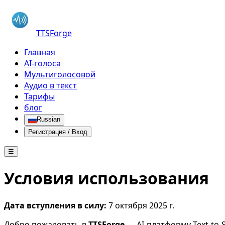
TTSForge
Главная
AI-голоса
Мультиголосовой
Аудио в текст
Тарифы
блог
Russian
Регистрация / Вход
☰
Условия использования
Дата вступления в силу:
7 октября 2025 г.
Добро пожаловать в
TTSForge
— AI-платформу Text-to