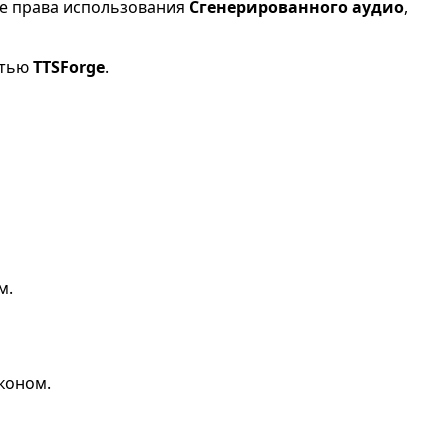
ые права использования
Сгенерированного аудио
,
стью
TTSForge
.
м.
аконом.