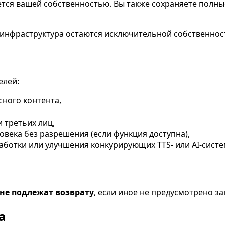
ется вашей собственностью. Вы также сохраняете полн
 и инфраструктура остаются исключительной собственно
елей:
сного контента,
 третьих лиц,
века без разрешения (если функция доступна),
аботки или улучшения конкурирующих TTS- или AI-систе
не подлежат возврату
, если иное не предусмотрено з
а