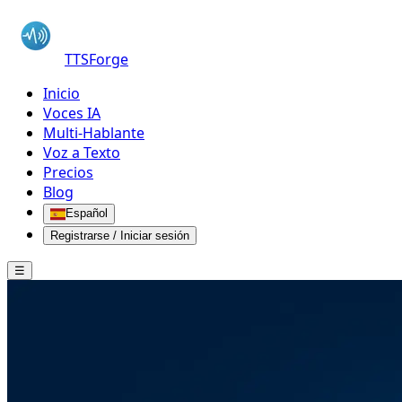
TTSForge
Inicio
Voces IA
Multi-Hablante
Voz a Texto
Precios
Blog
Español
Registrarse / Iniciar sesión
☰